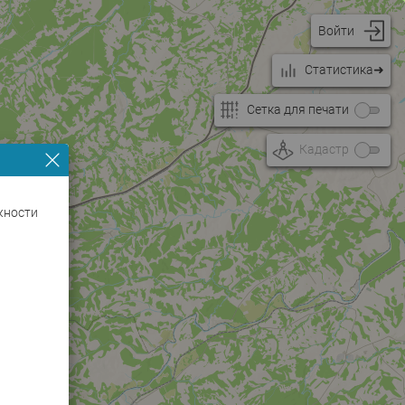
Войти
Статистикаㅤㅤㅤㅤㅤ➜
Сетка для печати
Кадастр
жности