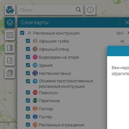
Username
.
.
.
Слои карты
Password
Рекламные конструкции
5847
Афишная тумба
46
Афишный стенд
174
Видеоэкран на опоре
119
Здание
631
Вам недо
Настенное панно
обратите
233
Объемно-пространственные
626
рекламные конструкции
Павильон
215
Перетяжка
0
Пиллар
32
Постер
765
Рекламные ограждения
111