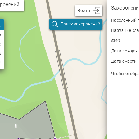
оронений
Захоронени
Войти
Username
Населенный 
Поиск захоронений
Название кл
7
Password
ФИО
0
Дата рожден
2
Дата смерти
1
Чтобы отобра