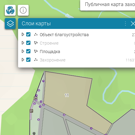
Публичная карта зах
.
.
.
Слои карты
Объект благоустройства
2
Строение
Площадка
Захоронение
1163