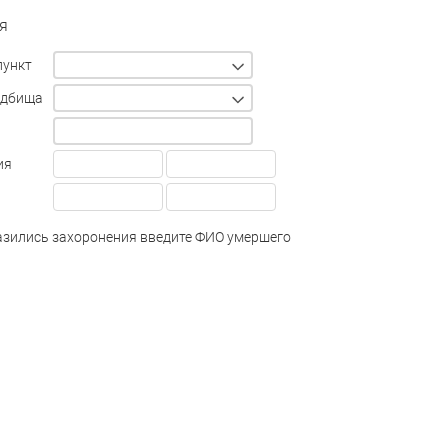
я
пункт
адбища
ия
зились захоронения введите ФИО умершего